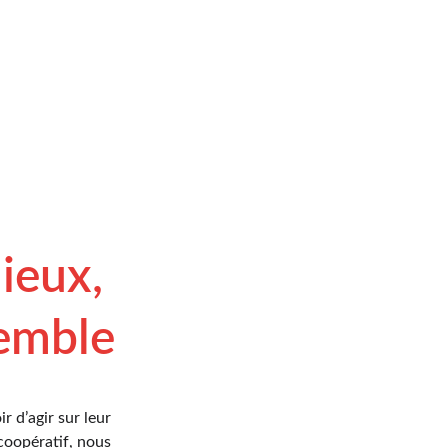
bio et local à Strasbourg Centre
eux, 
emble
 d’agir sur leur 
oopératif, nous 