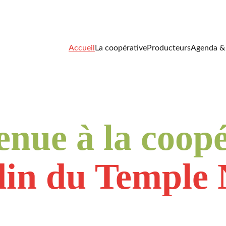
(MAI 2026) DÉCOUVREZ LE NOUVEAU SITE DE LA COOPÉRATIVE ! 
Accueil
La coopérative
Producteurs
Agenda & 
enue à la coopé
din du Temple 
érative alimentaire pour conso