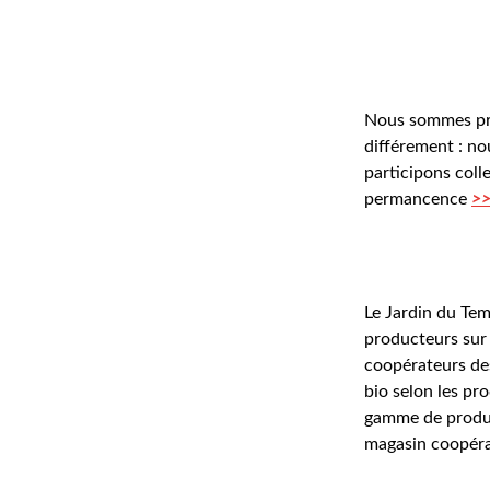
Des coopérat
Nous sommes pr
différement : no
participons colle
permancence 
>>
Le Jardin du Tem
producteurs sur 
coopérateurs des
bio selon les pr
gamme de produi
magasin coopérat