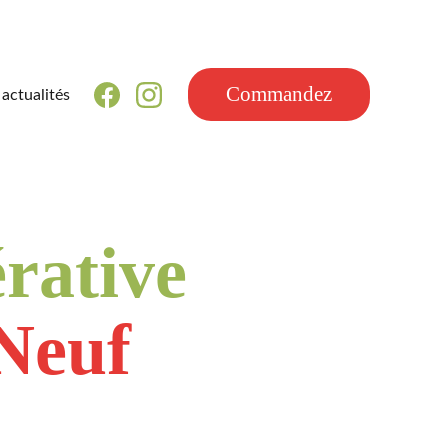
Commandez
actualités
rative
Neuf
mmer 