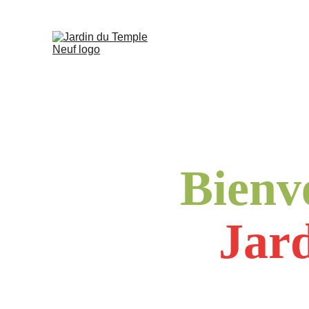
Bienv
Jar
Coop