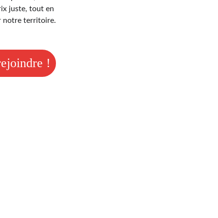
x juste, tout en 
 notre territoire.
ejoindre !
Qui sommes-nous ?
n réseau coopératif pour une alimentation locale, bio et solidair