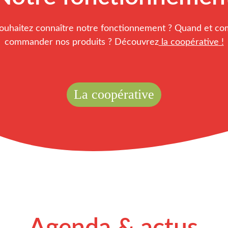
ouhaitez connaître notre fonctionnement ? Quand et c
commander nos produits ? Découvrez
 la coopérative
 !
La coopérative